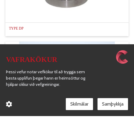
TYPE DP
VAFRAKÖKUR
Þessi vefur notar vefkökur til að tryggja sem
besta upplifun þegar hann er heimsóttur og
hjálpar okkur við vefgreiningar.
Skilmálar
TYPE DC