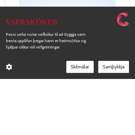
VAFRAKÖKUR
Þessi vefur notar vefkökur til að tryggja sem
besta upplifun þegar hann er heimsóttur og
hjálpar okkur við vefgreiningar.
Skilmálar
TYPE DC