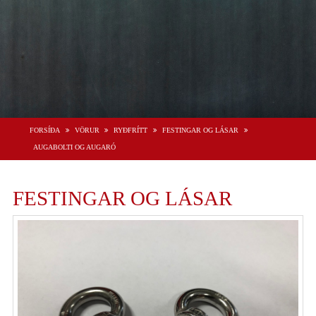
FORSÍÐA
VÖRUR
RYÐFRÍTT
FESTINGAR OG LÁSAR
AUGABOLTI OG AUGARÓ
FESTINGAR OG LÁSAR