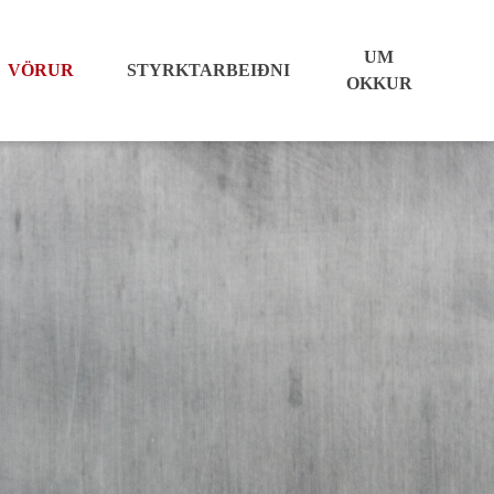
UM
VÖRUR
STYRKTARBEIÐNI
OKKUR