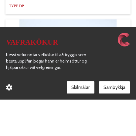
TYPE DP
VAFRAKÖKUR
Þessi vefur notar vefkökur til að tryggja sem
besta upplifun þegar hann er heimsóttur og
hjálpar okkur við vefgreiningar.
Skilmálar
TYPE DC